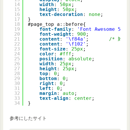
14
width
: 
50px
;
15
height
: 
50px
;
16
text-decoration
: 
none
;
17
}
18
#page_top a::before{
19
font-family
: 
'Font Awesome 5 Fr
20
font-weight
: 
900
;
21
content
: 
'\f84a'
;       
/* 対象ア
22
content
: 
'\f102'
;
23
font-size
: 
25px
;
24
color
: 
#fff
;
25
position
: 
absolute
;
26
width
: 
25px
;
27
height
: 
25px
;
28
top
: 
0
;
29
bottom
: 
0
;
30
right
: 
0
;
31
left
: 
0
;
32
margin
: 
auto
;
33
text-align
: 
center
;
34
}
参考にしたサイト