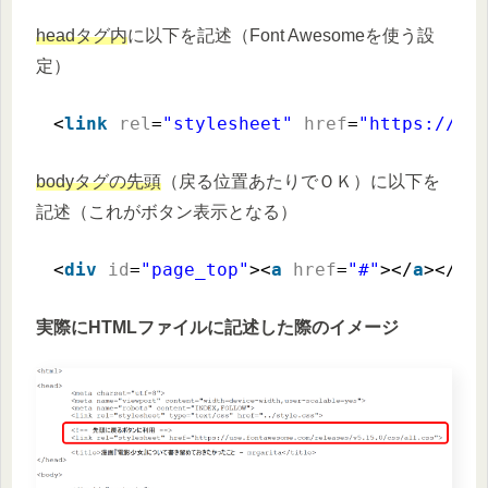
headタグ内
に以下を記述（Font Awesomeを使う設
定）
<
link
rel
=
"stylesheet"
href
=
"https://us
bodyタグの先頭
（戻る位置あたりでＯＫ）に以下を
記述（これがボタン表示となる）
<
div
id
=
"page_top"
><
a
href
=
"#"
></
a
></
di
実際にHTMLファイルに記述した際のイメージ