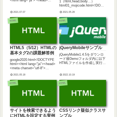
<html lang="ja"> <head>
1（html,head,body…）
<meta charset="utf-8"> <title>
html01_mojicode.html<!DOCT
フォーム部品の基本</title>
YPE html><html> <head>
</head...
2021.07.07
2021.05.28
<title>文字コードについて
</title> <meta charset="...
HTML
HTML
HTML5（5/12）HTMLの
jQueryMobileサンプル
基本タグ2の課題解答例
jQueryMobile1.4.5をダウンロ
ード後Demoフォルダ内に以下
google2020.html<!DOCTYPE
HTMLファイルを作成し実行し
html><html lang="ja"><head>
てください。基本的な使い方
<meta charset="utf-8">
jQueryMobileBasic.html<!DOC
<title>Google検索 2020年ベス
TYPE html><html><head>
2021.05.18
2022.10.19
ト10</title></head><bo...
<meta...
HTML
HTML
サイトを検索できるよう
CSSリンク疑似クラスサ
にHTMLを設定する実例
ンプル