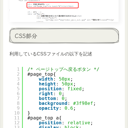
CSS部分
利用しているCSSファイルの以下を記述
1
/* ページトップへ戻るボタン */
2
#page_top{
3
width
: 
50px
;
4
height
: 
50px
;
5
position
: 
fixed
;
6
right
: 
0
;
7
bottom
: 
0
;
8
background
: 
#3f98ef
;
9
opacity
: 
0.6
;
10
}
11
#page_top a{
12
position
: 
relative
;
13
display
: 
block
;