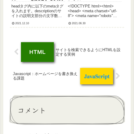
headタグ内に以下のmetaタグ
<!DOCTYPE html><html>
を入れます。descriptionのサ
<head> <meta charset="utf-
イトの説明文部分の文字数は
8"> <meta name="robots"
90文字以内が適当です。（ス
content="INDEX,FOLLOW">
2021.12.10
2021.06.30
マホ等を考慮して）<meta
<meta name="description"...
name="robots"
content="INDEX,FOLLOW">
<meta...
サイトを検索できるようにHTMLを設
定する実例
Javascript：ホームページを書き換え
る課題
コメント