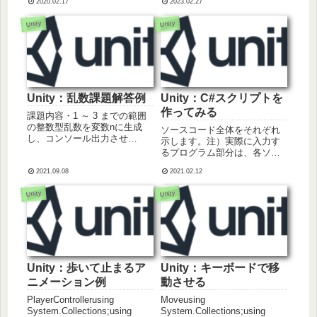
2020.02.17
2023.02.27
トにRigitbodyを追加して実行
System をシーンに配置
してくださいStartメソッドに
Particle Systemの設定
Unity
Unity
記述
Duration終わるまで...
Unity：乱数課題解答例
Unity：C#スクリプトを
作ってみる
課題内容・1 ～ 3 までの範囲
の整数型乱数を変数nに生成
ソースコード全体をそれぞれ
し、コンソール出力させ
示します。注）実際に入力す
る。・-5.0 ～ 5.0 までの範囲
るプログラム部分は、各ソー
の実数型乱数を変数mに生成
スコードのハイライト部分で
し、コンソール出力させる。
2021.09.08
2021.02.12
す。回転させるRotate.csusing
C#スクリプト例
System.Collections;using
Unity
Unity
Ransu.csusing
System.Collections.Ge...
System.Collec...
Unity：歩いて止まるア
Unity：キーボードで移
ニメーション例
動させる
PlayerControllerusing
Moveusing
System.Collections;using
System.Collections;using