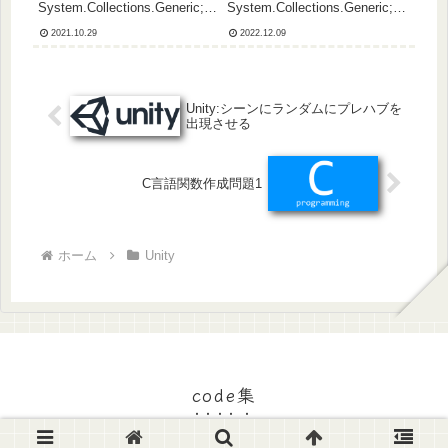
System.Collections.Generic;u
System.Collections.Generic;u
sing UnityEngine;public class
sing UnityEngine;public class
2021.10.29
2022.12.09
PlayerControlle...
Move : MonoBehaviour{
publi...
Unity:シーンにランダムにプレハブを
出現させる
C言語関数作成問題1
ホーム
Unity
code集
© 2018 code集.