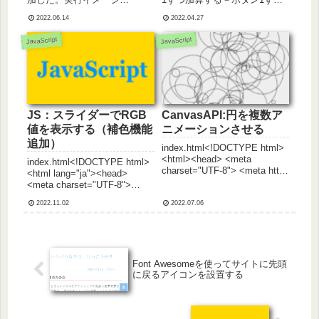
index.html<!DOCTYPE html>
減算するリセットボタン0に戻
2022.06.14
2022.04.27
<html><head> <meta
すイメージ解答例を見る
charset="utf-8"> <meta
index.html<!DOCTYPE html>
JavaScript
JavaScript
name="view...
<html lang="ja"><head>
<meta ...
JS：スライダーでRGB
CanvasAPI:円を複数ア
値を表示する（補色機能
ニメーションさせる
追加）
index.html<!DOCTYPE html>
<html><head> <meta
index.html<!DOCTYPE html>
charset="UTF-8"> <meta http-
<html lang="ja"><head>
equiv="X-UA-Compatible"
<meta charset="UTF-8">
content="IE=edge"> <meta...
<meta http-equiv="X-UA-
2022.11.02
2022.07.06
Compatible" content="IE=ed...
Font Awesomeを使ってサイトに先頭
に戻るアイコンを設置する