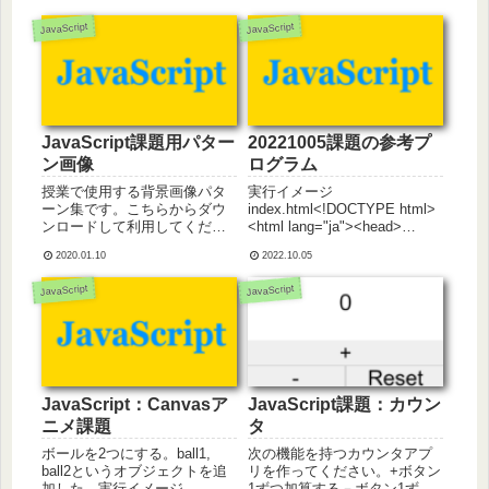
JavaScript
JavaScript
JavaScript課題用パター
20221005課題の参考プ
ン画像
ログラム
授業で使用する背景画像パタ
実行イメージ
ーン集です。こちらからダウ
index.html<!DOCTYPE html>
ンロードして利用してくださ
<html lang="ja"><head>
い。
<meta charset="UTF-8">
2020.01.10
2022.10.05
<meta http-equiv="X-UA-
Compatible" content=...
JavaScript
JavaScript
JavaScript：Canvasア
JavaScript課題：カウン
ニメ課題
タ
ボールを2つにする。ball1,
次の機能を持つカウンタアプ
ball2というオブジェクトを追
リを作ってください。+ボタン
加した。実行イメージ
1ずつ加算する－ボタン1ずつ