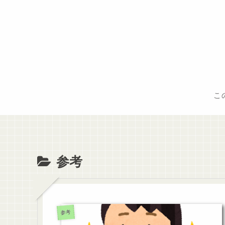
こ
参考
参考