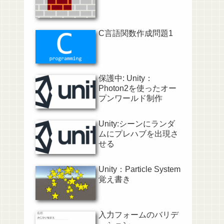
C言語関数作成問題1
保護中: Unity：
Photon2を使ったオー
プンワールド制作
Unity:シーンにランダ
ムにプレハブを出現さ
せる
Unity：Particle System
覚え書き
入力フォームのバリデ