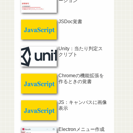
ーション
JSDoc覚書
Unity：当たり判定ス
クリプト
Chromeの機能拡張を
作るときの覚書
JS：キャンバスに画像
表示
Electronメニュー作成