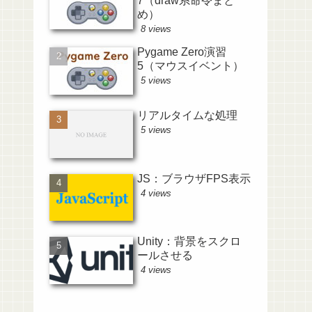
7（draw系命令まと
め）
8 views
Pygame Zero演習
5（マウスイベント）
5 views
リアルタイムな処理
5 views
JS：ブラウザFPS表示
4 views
Unity：背景をスクロ
ールさせる
4 views