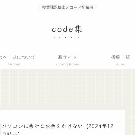
授業課題提出とコード配布用
code集
のページについて
親サイト
投稿一覧
About
going home
Blog
パソコンに余計なお金をかけない【2024年12
月時点】